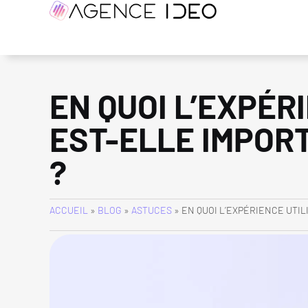
EN QUOI L’EXPÉR
EST-ELLE IMPOR
?
ACCUEIL
»
BLOG
»
ASTUCES
»
EN QUOI L’EXPÉRIENCE UTIL