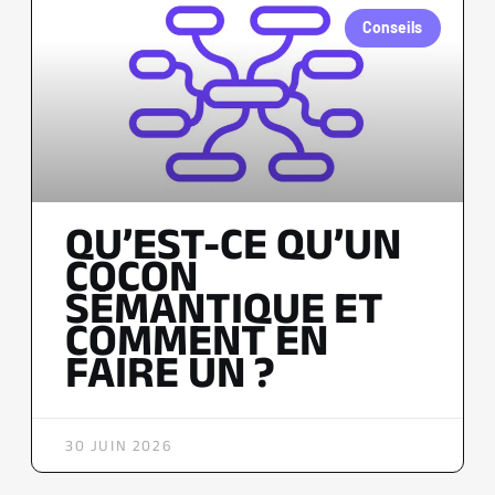
Conseils
QU’EST-CE QU’UN
COCON
SÉMANTIQUE ET
COMMENT EN
FAIRE UN ?
30 JUIN 2026