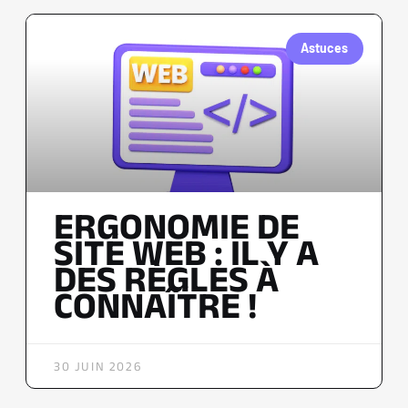
Astuces
ERGONOMIE DE
SITE WEB : IL Y A
DES RÈGLES À
CONNAÎTRE !
30 JUIN 2026