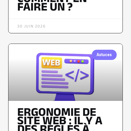
FAIRE UN ?
30 JUIN 2026
Astuces
ERGONOMIE DE
SITE WEB : IL Y A
DES RÈGLES À