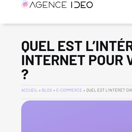
QUEL EST L’INTÉR
INTERNET POUR 
?
ACCUEIL
»
BLOG
»
E-COMMERCE
»
QUEL EST L’INTÉRÊT D’